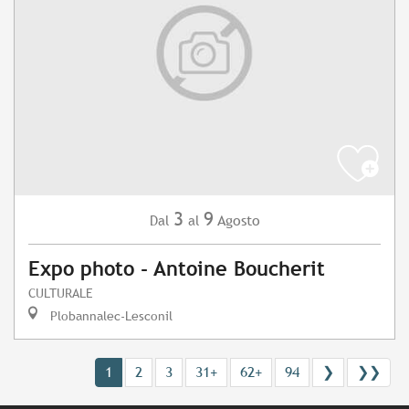
3
9
Agosto
Dal
al
Expo photo - Antoine Boucherit
CULTURALE
Plobannalec-Lesconil
1
2
3
31+
62+
94
❯
❯❯