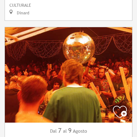
CULTURALE
Dinard
7
9
Agosto
Dal
al