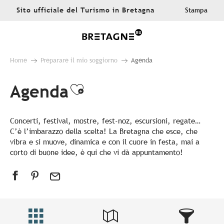
Aller
Sito ufficiale del Turismo in Bretagna
Stampa
au
contenu
principal
Home
Preparare il mio soggiorno
Agenda
Agenda
Ajouter aux favoris
Concerti, festival, mostre, fest-noz, escursioni, regate…
C’è l’imbarazzo della scelta! La Bretagna che esce, che
vibra e si muove, dinamica e con il cuore in festa, mai a
corto di buone idee, è qui che vi dà appuntamento!