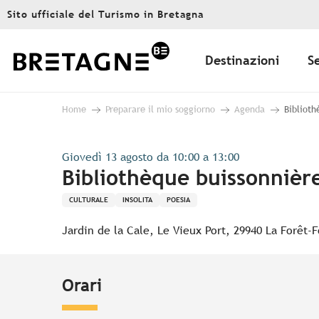
Aller
Sito ufficiale del Turismo in Bretagna
au
contenu
principal
Destinazioni
S
Home
Preparare il mio soggiorno
Agenda
Biblioth
Giovedì 13 agosto da 10:00 a 13:00
Bibliothèque buissonnièr
CULTURALE
INSOLITA
POESIA
Jardin de la Cale, Le Vieux Port, 29940 La Forêt-
Orari