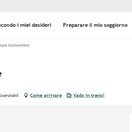
econdo i miei desideri
Preparare il mio soggiorno
èque buissonnière
e
Fouesnant
Come arrivare
Vado in treno!