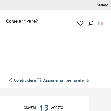
Stampa
Come arrivare?
Ricerca
Voir les favoris
Ajouter aux favoris
Condividere
Aggiungi ai miei preferiti
Orari e contatti
13
GIOVEDÌ
AGOSTO