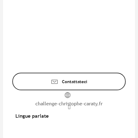
Contattateci
challenge-christophe-caraty.fr
Lingue parlate
Lingue parlate