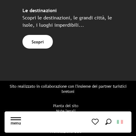
Le destinazioni
Scopri le destinazioni, le grandi città, le
isole, i luoghi imperdibili...
Scopri
Sito realizzato in collaborazione con l'insieme dei partner turistici
bretoni
Pianta del sito
Note legali
Politica di riservatezza
Politica sui cookie
menu
Impostazioni dei cookie
Ricerca
Voir les favoris
Prenotazione CGU