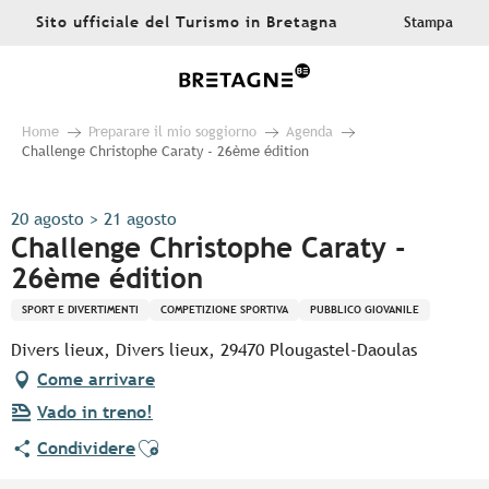
Aller
Sito ufficiale del Turismo in Bretagna
Stampa
au
contenu
principal
Home
Preparare il mio soggiorno
Agenda
Challenge Christophe Caraty - 26ème édition
20 agosto > 21 agosto
Challenge Christophe Caraty -
26ème édition
SPORT E DIVERTIMENTI
COMPETIZIONE SPORTIVA
PUBBLICO GIOVANILE
Divers lieux, Divers lieux, 29470 Plougastel-Daoulas
Come arrivare
Vado in treno!
Ajouter aux favoris
Condividere