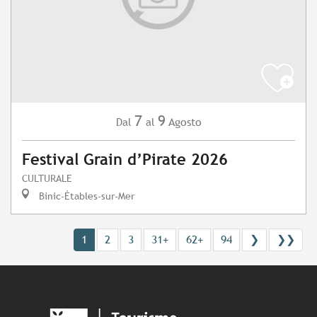
7
9
Agosto
Dal
al
Festival Grain d’Pirate 2026
CULTURALE
Binic-Étables-sur-Mer
1
2
3
31+
62+
94
❯
❯❯