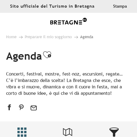
Aller
Sito ufficiale del Turismo in Bretagna
Stampa
au
contenu
principal
Home
Preparare il mio soggiorno
Agenda
Agenda
Ajouter aux favoris
Concerti, festival, mostre, fest-noz, escursioni, regate…
C’è l’imbarazzo della scelta! La Bretagna che esce, che
vibra e si muove, dinamica e con il cuore in festa, mai a
corto di buone idee, è qui che vi dà appuntamento!