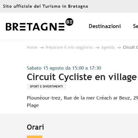
Aller
Sito ufficiale del Turismo in Bretagna
au
contenu
principal
Destinazioni
S
Home
Preparare il mio soggiorno
Agenda
Circuit 
Sabato 15 agosto da 15:00 a 17:30
Circuit Cycliste en villag
SPORT E DIVERTIMENTI
Plounéour-trez, Rue de la mer Créach ar Beuz, 2
Plage
Orari