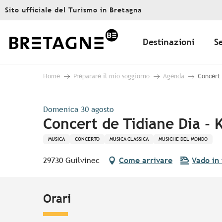
Aller
Sito ufficiale del Turismo in Bretagna
au
contenu
principal
Destinazioni
S
Home
Preparare il mio soggiorno
Agenda
Concert 
Domenica 30 agosto
Concert de Tidiane Dia - 
MUSICA
CONCERTO
MUSICA CLASSICA
MUSICHE DEL MONDO
29730 Guilvinec
Come arrivare
Vado in 
Orari