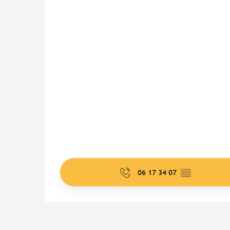
06 17 34 07
▒▒