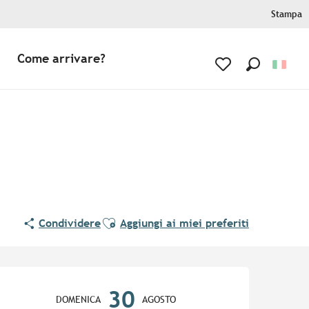
Stampa
Come arrivare?
Ricerca
Voir les favoris
Ajouter aux favoris
Condividere
Aggiungi ai miei preferiti
Orari e contatti
30
DOMENICA
AGOSTO