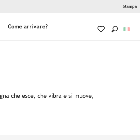
Stampa
Come arrivare?
Ricerca
Voir les favoris
agna che esce, che vibra e si muove,