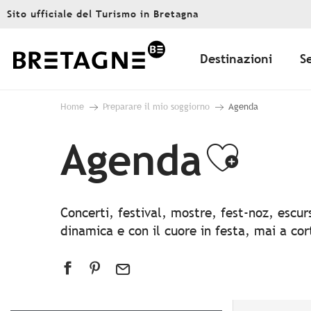
Aller
Sito ufficiale del Turismo in Bretagna
au
contenu
principal
Destinazioni
S
Home
Preparare il mio soggiorno
Agenda
Agenda
Ajout
Concerti, festival, mostre, fest-noz, escu
dinamica e con il cuore in festa, mai a co