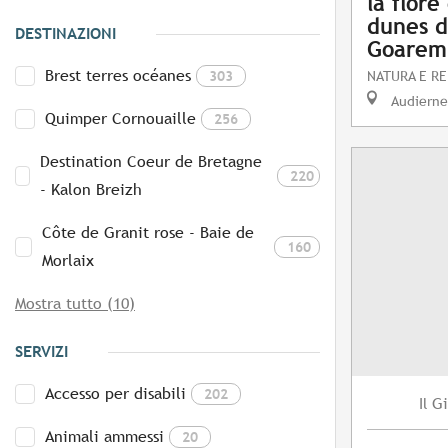
la flore
dunes d
DESTINAZIONI
Goarem
Brest terres océanes
303
NATURA E RE
Audierne
Quimper Cornouaille
256
Destination Coeur de Bretagne
220
- Kalon Breizh
Côte de Granit rose - Baie de
160
Morlaix
Mostra tutto (10)
SERVIZI
Accesso per disabili
202
Gi
Il
Animali ammessi
20