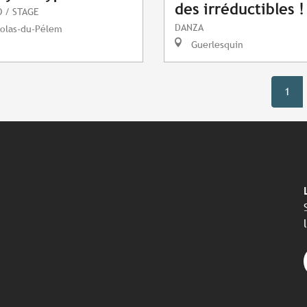
des irréductibles !
 / STAGE
DANZA
colas-du-Pélem
Guerlesquin
1