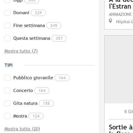
l'Estran
Domani
229
ANIMAZIONE
Hôpital-
Fine settimana
245
Questa settimana
357
Mostra tutto (7)
TIPI
Pubblico giovanile
164
Concerto
164
Gita natura
158
Gi
Il
Mostra
124
Sortie 
Mostra tutto (20)