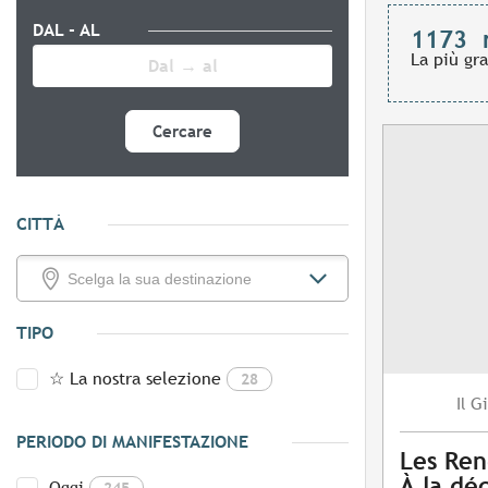
DAL - AL
1173
La più gr
Cercare
CITTÀ
TIPO
☆ La nostra selezione
28
Gi
Il
PERIODO DI MANIFESTAZIONE
Les Ren
À la dé
Oggi
245