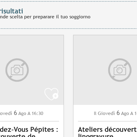
risultati
ande scelta per preparare il tuo soggiorno
6
6
ovedì
Ago
A 16:30
Giovedì
Ago
A 1
Il
dez-Vous Pépites :
Ateliers découver
couverte de
linogravure