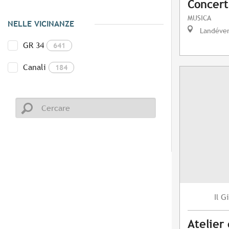
Concert
MUSICA
NELLE VICINANZE
Landéve
GR 34
641
Canali
184
Gi
Il
Atelier