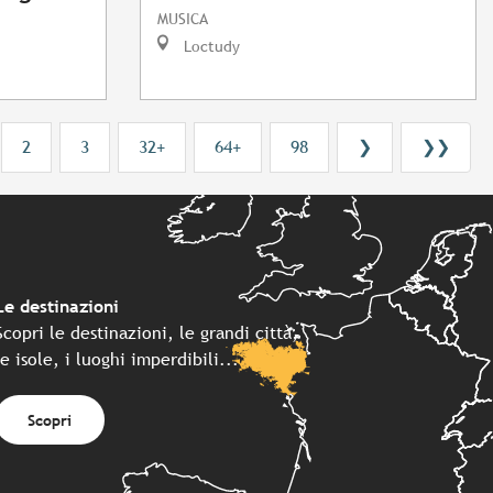
MUSICA
Loctudy
2
3
32+
64+
98
❯
❯❯
Le destinazioni
Scopri le destinazioni, le grandi città,
le isole, i luoghi imperdibili...
Scopri