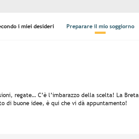
econdo i miei desideri
Preparare il mio soggiorno
er aux favoris
rsioni, regate… C’è l’imbarazzo della scelta! La Bret
rto di buone idee, è qui che vi dà appuntamento!