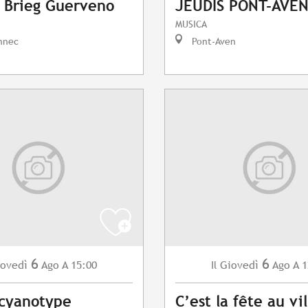
 Brieg Guerveno
JEUDIS PONT-AVEN
MUSICA
nnec
Pont-Aven
6
6
ovedì
Ago
A 15:00
Giovedì
Ago
A 1
Il
 cyanotype
C’est la fête au vi