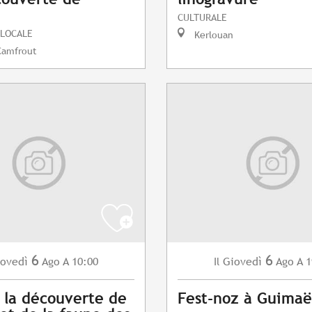
CULTURALE
 LOCALE
Kerlouan
Camfrout
6
6
ovedì
Ago
A 10:00
Giovedì
Ago
A 1
Il
à la découverte de
Fest-noz à Guimaë