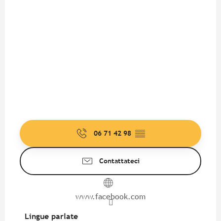
06 71 42 98
▒▒
Contattateci
www.facebook.com
Lingue parlate
Lingue parlate