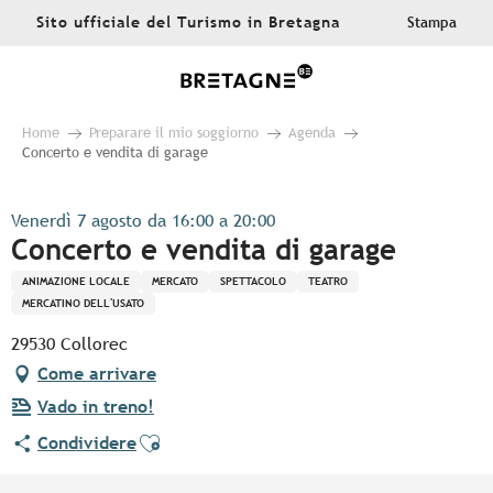
Aller
Sito ufficiale del Turismo in Bretagna
Stampa
au
contenu
principal
Home
Preparare il mio soggiorno
Agenda
Concerto e vendita di garage
Venerdì 7 agosto da 16:00 a 20:00
Concerto e vendita di garage
ANIMAZIONE LOCALE
MERCATO
SPETTACOLO
TEATRO
MERCATINO DELL'USATO
29530 Collorec
Come arrivare
Vado in treno!
Ajouter aux favoris
Condividere