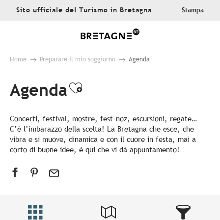
Aller
Sito ufficiale del Turismo in Bretagna
Stampa
au
contenu
principal
Home
Preparare il mio soggiorno
Agenda
Agenda
Ajouter aux favoris
Concerti, festival, mostre, fest-noz, escursioni, regate…
C’è l’imbarazzo della scelta! La Bretagna che esce, che
vibra e si muove, dinamica e con il cuore in festa, mai a
corto di buone idee, è qui che vi dà appuntamento!