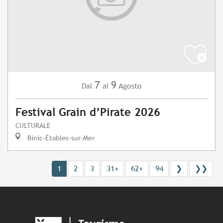
7
9
Agosto
Dal
al
Festival Grain d’Pirate 2026
CULTURALE
Binic-Étables-sur-Mer
1
2
3
31+
62+
94
❯
❯❯