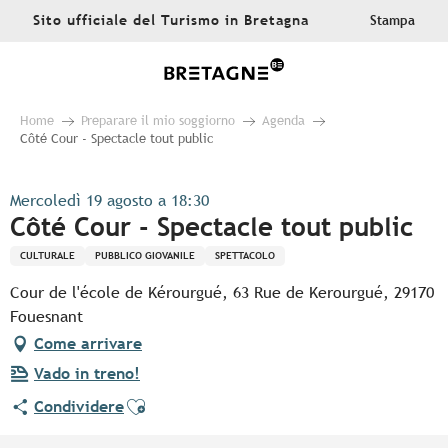
Aller
Sito ufficiale del Turismo in Bretagna
Stampa
au
contenu
principal
Home
Preparare il mio soggiorno
Agenda
Côté Cour - Spectacle tout public
Mercoledì 19 agosto a 18:30
Côté Cour - Spectacle tout public
CULTURALE
PUBBLICO GIOVANILE
SPETTACOLO
Cour de l'école de Kérourgué, 63 Rue de Kerourgué, 29170
Fouesnant
Come arrivare
Vado in treno!
Ajouter aux favoris
Condividere