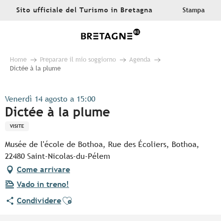
Aller
Sito ufficiale del Turismo in Bretagna
Stampa
au
contenu
principal
Home
Preparare il mio soggiorno
Agenda
Dictée à la plume
Venerdì 14 agosto a 15:00
Dictée à la plume
VISITE
Musée de l'école de Bothoa, Rue des Écoliers, Bothoa,
22480 Saint-Nicolas-du-Pélem
Come arrivare
Vado in treno!
Ajouter aux favoris
Condividere