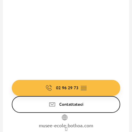
02 96 29 73
▒▒
Contattateci
musee-ecole-bothoa.com