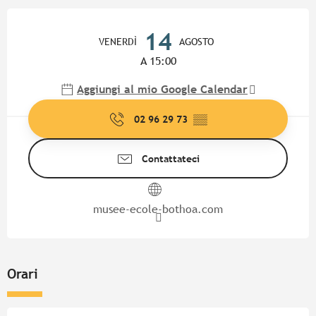
Orari e contatti
14
VENERDÌ
AGOSTO
A 15:00
Aggiungi al mio Google Calendar
02 96 29 73
▒▒
Contattateci
musee-ecole-bothoa.com
Orari