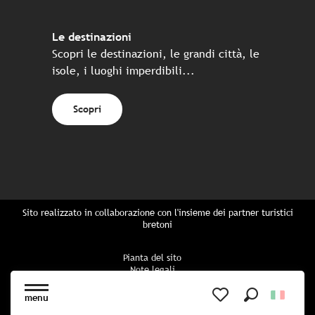
Le destinazioni
Scopri le destinazioni, le grandi città, le
isole, i luoghi imperdibili...
Scopri
Sito realizzato in collaborazione con l'insieme dei partner turistici
bretoni
Pianta del sito
Note legali
Politica di riservatezza
Politica sui cookie
menu
Impostazioni dei cookie
Ricerca
Voir les favoris