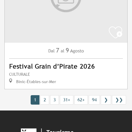
7
9
Agosto
Dal
al
Festival Grain d’Pirate 2026
CULTURALE
Binic-Étables-sur-Mer
1
2
3
31+
62+
94
❯
❯❯