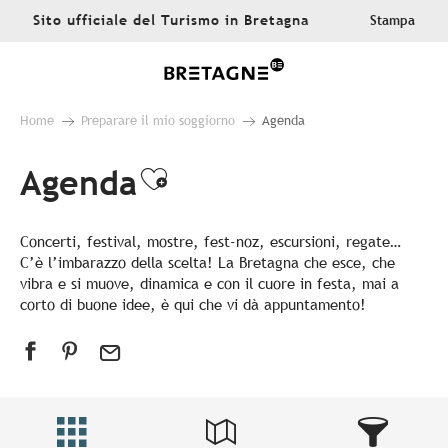
Aller
Sito ufficiale del Turismo in Bretagna
Stampa
au
contenu
principal
Home
Preparare il mio soggiorno
Agenda
Agenda
Ajouter aux favoris
Concerti, festival, mostre, fest-noz, escursioni, regate…
C’è l’imbarazzo della scelta! La Bretagna che esce, che
vibra e si muove, dinamica e con il cuore in festa, mai a
corto di buone idee, è qui che vi dà appuntamento!