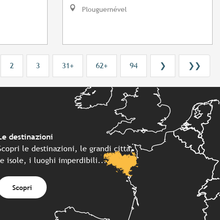
Plouguernével
2
3
31+
62+
94
❯
❯❯
Le destinazioni
Scopri le destinazioni, le grandi città,
le isole, i luoghi imperdibili...
Scopri