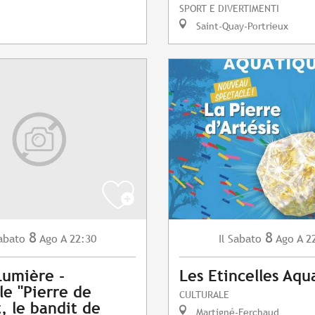
SPORT E DIVERTIMENTI
Saint-Quay-Portrieux
8
8
abato
Ago
A 22:30
Sabato
Ago
A 2
Il
Lumière -
Les Etincelles Aqu
le "Pierre de
CULTURALE
t, le bandit de
Martigné-Ferchaud