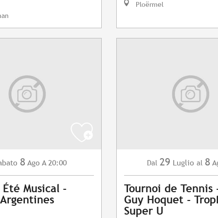
Ploërmel
nan
8
29
8
abato
Ago
A 20:00
Luglio
A
Dal
al
 Été Musical -
Tournoi de Tennis
 Argentines
Guy Hoquet - Tro
Super U