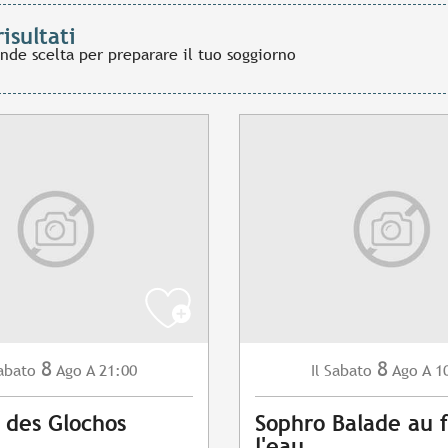
risultati
ande scelta per preparare il tuo soggiorno
8
8
abato
Ago
A 21:00
Sabato
Ago
A 1
Il
 des Glochos
Sophro Balade au f
l'eau