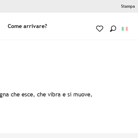
Stampa
Come arrivare?
Ricerca
Voir les favoris
agna che esce, che vibra e si muove,