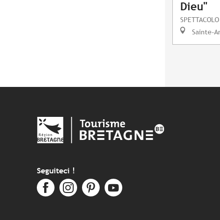
Dieu"
SPETTACOLO
Sainte-A
Seguiteci !