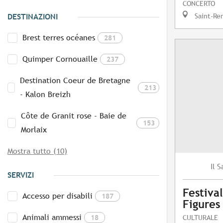
CONCERTO
Saint-Re
DESTINAZIONI
Brest terres océanes
281
Quimper Cornouaille
237
Destination Coeur de Bretagne
213
- Kalon Breizh
Côte de Granit rose - Baie de
153
Morlaix
Mostra tutto (10)
S
Il
SERVIZI
Festival
Accesso per disabili
187
Figures
Animali ammessi
18
CULTURALE