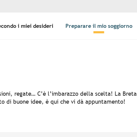
econdo i miei desideri
Preparare il mio soggiorno
er aux favoris
rsioni, regate… C’è l’imbarazzo della scelta! La Bret
rto di buone idee, è qui che vi dà appuntamento!