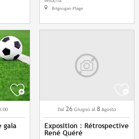
INSOLITA
Brignogan-Plage
26
8
3:00
Giugno
Agosto
Dal
al
e gala
Exposition : Rétrospective
René Quéré