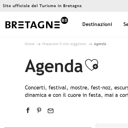
Aller
Sito ufficiale del Turismo in Bretagna
au
contenu
principal
Destinazioni
S
Home
Preparare il mio soggiorno
Agenda
Agenda
Ajout
Concerti, festival, mostre, fest-noz, escu
dinamica e con il cuore in festa, mai a co