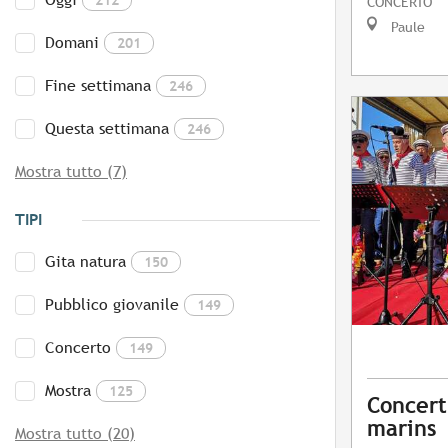
CONCERTO
Paule
Domani
201
Fine settimana
246
Questa settimana
246
Mostra tutto (7)
TIPI
Gita natura
150
Pubblico giovanile
149
Concerto
149
Mostra
125
Concert
marins
Mostra tutto (20)