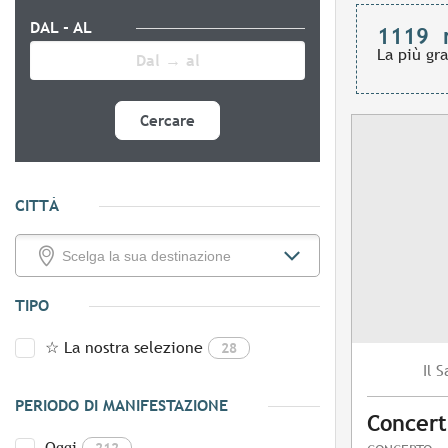
DAL - AL
1119
La più gr
Cercare
CITTÀ
TIPO
☆ La nostra selezione
28
S
Il
PERIODO DI MANIFESTAZIONE
Concert
Oggi
212