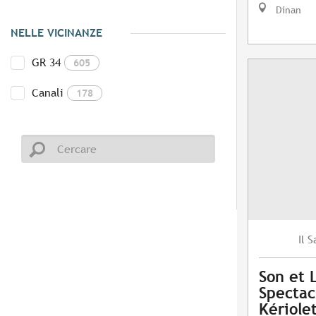
Dinan
NELLE VICINANZE
GR 34
605
Canali
178
S
Il
Son et 
Spectac
Kériole