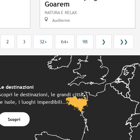
Goarem
NATURA E RELAX
Audierne
2
3
32+
64+
98
❯
❯❯
Le destinazioni
Scopri le destinazioni, le grandi città,
le isole, i luoghi imperdibili...
Scopri