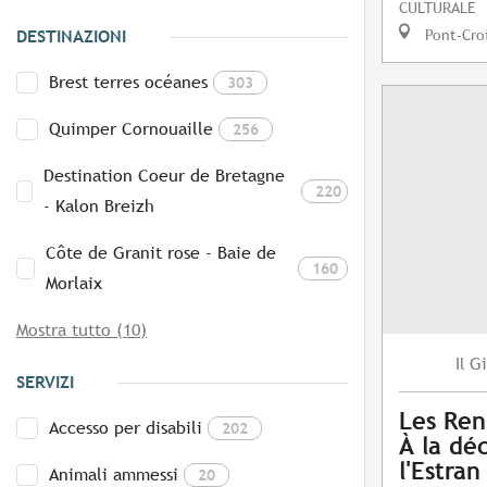
CULTURALE
Pont-Cro
DESTINAZIONI
Brest terres océanes
303
Quimper Cornouaille
256
Destination Coeur de Bretagne
220
- Kalon Breizh
Côte de Granit rose - Baie de
160
Morlaix
Mostra tutto (10)
Gi
Il
SERVIZI
Les Ren
Accesso per disabili
202
À la dé
l'Estran
Animali ammessi
20