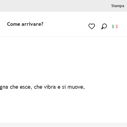
Stampa
Come arrivare?
Ricerca
Voir les favoris
agna che esce, che vibra e si muove,