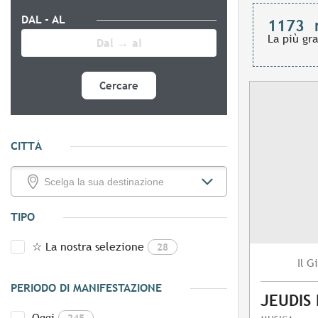
DAL - AL
1173
La più gr
Cercare
CITTÀ
TIPO
☆ La nostra selezione
28
Gi
Il
PERIODO DI MANIFESTAZIONE
JEUDIS
Oggi
245