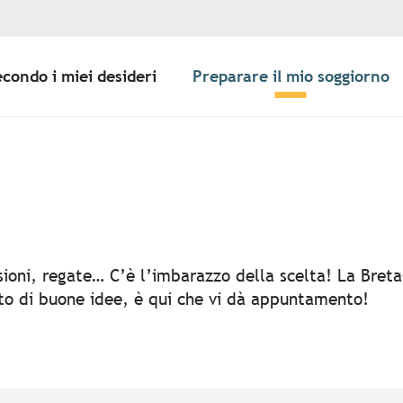
econdo i miei desideri
Preparare il mio soggiorno
er aux favoris
rsioni, regate… C’è l’imbarazzo della scelta! La Bret
rto di buone idee, è qui che vi dà appuntamento!