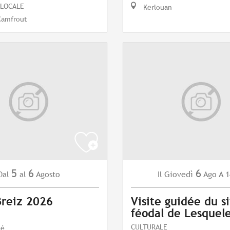
 LOCALE
Kerlouan
Camfrout
5
6
6
Agosto
Giovedì
Ago
A 1
Dal
al
Il
Breiz 2026
Visite guidée du s
féodal de Lesquel
CULTURALE
lé