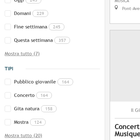
MUSICA
Pont-Ave
Domani
229
Fine settimana
245
Questa settimana
357
Mostra tutto (7)
TIPI
Pubblico giovanile
164
Concerto
164
Gita natura
158
Gi
Il
Mostra
124
Concert
Musique
Mostra tutto (20)