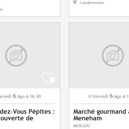
Landévennec
ix
6
6
ovedì
Ago
A 16:30
Giovedì
Ago
A 1
Il
dez-Vous Pépites :
Marché gourmand 
couverte de
Meneham
MERCATO