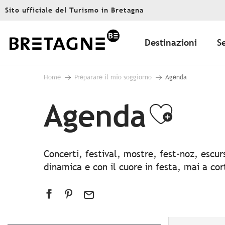
Aller
Sito ufficiale del Turismo in Bretagna
au
contenu
principal
Destinazioni
S
Home
Preparare il mio soggiorno
Agenda
Agenda
Ajout
Concerti, festival, mostre, fest-noz, escu
dinamica e con il cuore in festa, mai a co