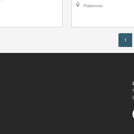
Plabennec
1