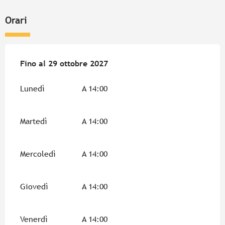
Orari
Dal
Fino al
12 aprile 2026
29 ottobre 2027
al
29 ottobre 2027
Lunedì
A 14:00
Martedì
A 14:00
Mercoledì
A 14:00
Giovedì
A 14:00
Venerdì
A 14:00