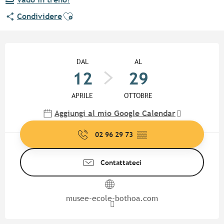
Ajouter aux favoris
Condividere
Orari e contatti
DAL
AL
12
29
APRILE
OTTOBRE
Aggiungi al mio Google Calendar
02 96 29 73
▒▒
Contattateci
musee-ecole-bothoa.com