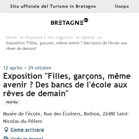
Aller
Sito ufficiale del Turismo in Bretagna
Stampa
au
contenu
principal
Home
Preparare il mio soggiorno
Agenda
Exposition "Filles, garçons, même avenir ? Des bancs de l'école aux
rêves de demain"
12 aprile > 29 ottobre
Exposition "Filles, garçons, même
avenir ? Des bancs de l'école aux
rêves de demain"
MOSTRA
Musée de l'école, Rue des Écoliers, Bothoa, 22480 Saint-
Nicolas-du-Pélem
Come arrivare
Vado in treno!