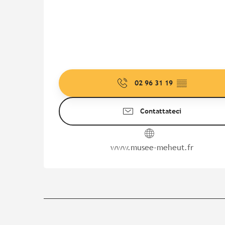
02 96 31 19
▒▒
Contattateci
www.musee-meheut.fr