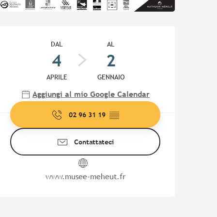
Orari e contatti
DAL
AL
4
2
APRILE
GENNAIO
Aggiungi al mio Google Calendar
02 96 31 19
▒▒
Contattateci
www.musee-meheut.fr