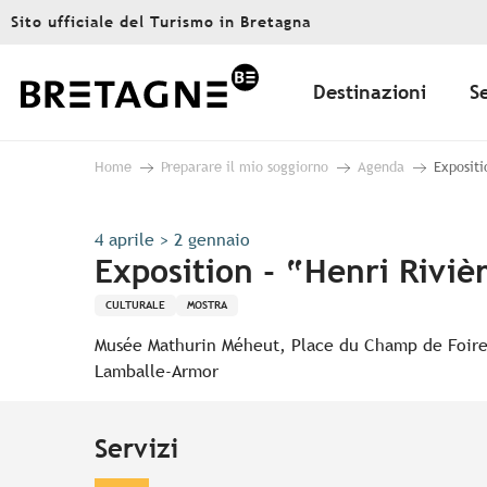
Aller
Sito ufficiale del Turismo in Bretagna
au
contenu
principal
Destinazioni
S
Home
Preparare il mio soggiorno
Agenda
Expositi
4 aprile > 2 gennaio
Exposition - “Henri Riviè
CULTURALE
MOSTRA
Musée Mathurin Méheut, Place du Champ de Foire
Lamballe-Armor
Servizi