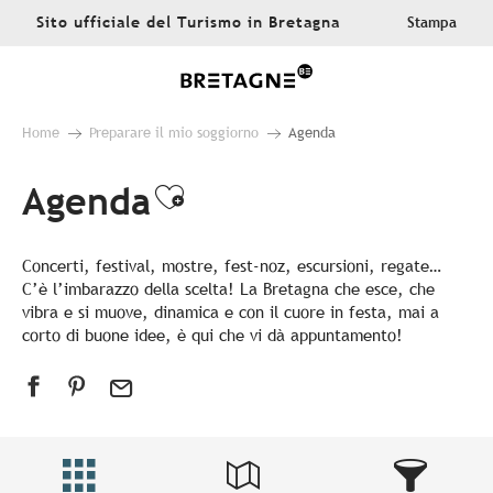
Aller
Sito ufficiale del Turismo in Bretagna
Stampa
au
contenu
principal
Home
Preparare il mio soggiorno
Agenda
Agenda
Ajouter aux favoris
Concerti, festival, mostre, fest-noz, escursioni, regate…
C’è l’imbarazzo della scelta! La Bretagna che esce, che
vibra e si muove, dinamica e con il cuore in festa, mai a
corto di buone idee, è qui che vi dà appuntamento!