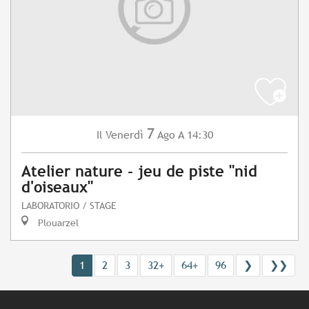
7
Venerdì
Ago
A 14:30
Il
Atelier nature - jeu de piste "nid
d'oiseaux"
LABORATORIO / STAGE
Plouarzel
1
2
3
32+
64+
96
❯
❯❯