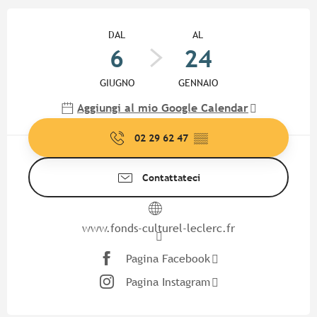
Orari e contatti
DAL
AL
6
24
GIUGNO
GENNAIO
Aggiungi al mio Google Calendar
02 29 62 47
▒▒
Contattateci
www.fonds-culturel-leclerc.fr
Pagina Facebook
Pagina Instagram