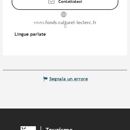
Contattateci
www.fonds-culturel-leclerc.fr
Lingue parlate
Lingue parlate
Segnala un errore