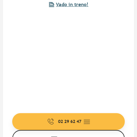
Vado in treno!
02 29 62 47
▒▒