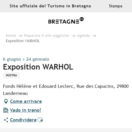
Aller
Sito ufficiale del Turismo in Bretagna
Stampa
au
contenu
principal
Home
Preparare il mio soggiorno
Agenda
Exposition WARHOL
6 giugno > 24 gennaio
Exposition WARHOL
MOSTRA
Fonds Hélène et Edouard Leclerc, Rue des Capucins, 29800
Landerneau
Come arrivare
Vado in treno!
Ajouter aux favoris
Condividere