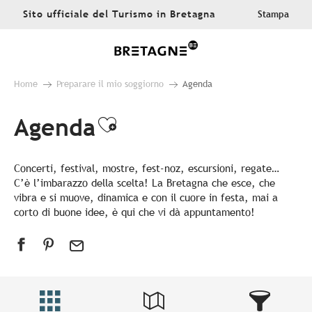
Aller
Sito ufficiale del Turismo in Bretagna
Stampa
au
contenu
principal
Home
Preparare il mio soggiorno
Agenda
Agenda
Ajouter aux favoris
Concerti, festival, mostre, fest-noz, escursioni, regate…
C’è l’imbarazzo della scelta! La Bretagna che esce, che
vibra e si muove, dinamica e con il cuore in festa, mai a
corto di buone idee, è qui che vi dà appuntamento!