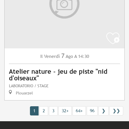
7
Venerdì
Ago
A 14:30
Il
Atelier nature - jeu de piste "nid
d'oiseaux"
LABORATORIO / STAGE
Plouarzel
1
2
3
32+
64+
96
❯
❯❯