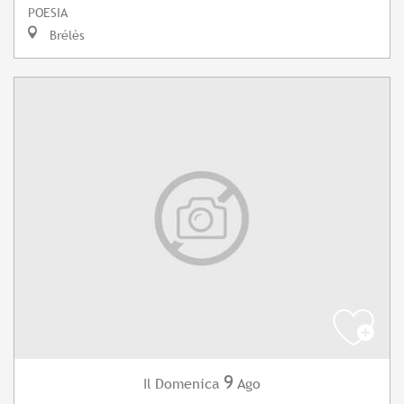
POESIA
Brélès
9
Domenica
Ago
Il