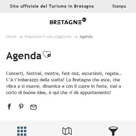
Aller
Sito ufficiale del Turismo in Bretagna
Stampa
au
contenu
principal
Home
Preparare il mio soggiorno
Agenda
Agenda
Ajouter aux favoris
Concerti, festival, mostre, fest-noz, escursioni, regate…
C’è l’imbarazzo della scelta! La Bretagna che esce, che
vibra e si muove, dinamica e con il cuore in festa, mai a
corto di buone idee, è qui che vi dà appuntamento!