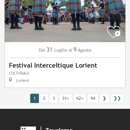
31
9
Luglio
Agosto
Dal
al
Festival Interceltique Lorient
CULTURALE
Lorient
1
2
3
31+
62+
94
❯
❯❯