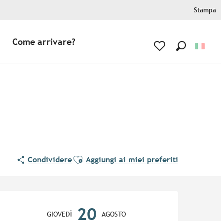
Stampa
Come arrivare?
Ricerca
Voir les favoris
Ajouter aux favoris
Condividere
Aggiungi ai miei preferiti
Orari e contatti
20
GIOVEDÌ
AGOSTO