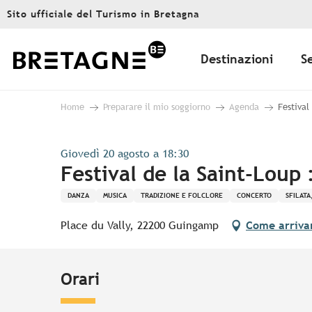
Aller
Sito ufficiale del Turismo in Bretagna
au
contenu
principal
Destinazioni
S
Home
Preparare il mio soggiorno
Agenda
Festival
Giovedì 20 agosto a 18:30
Festival de la Saint-Loup 
DANZA
MUSICA
TRADIZIONE E FOLCLORE
CONCERTO
SFILATA
Place du Vally, 22200 Guingamp
Come arriva
Orari