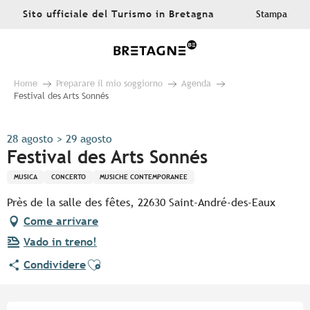
Aller
Sito ufficiale del Turismo in Bretagna
Stampa
au
contenu
principal
Home
Preparare il mio soggiorno
Agenda
Festival des Arts Sonnés
28 agosto > 29 agosto
Festival des Arts Sonnés
MUSICA
CONCERTO
MUSICHE CONTEMPORANEE
Près de la salle des fêtes, 22630 Saint-André-des-Eaux
Come arrivare
Vado in treno!
Ajouter aux favoris
Condividere