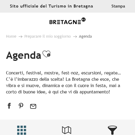
Aller
Sito ufficiale del Turismo in Bretagna
Stampa
au
contenu
principal
Home
Preparare il mio soggiorno
Agenda
Agenda
Ajouter aux favoris
Concerti, festival, mostre, fest-noz, escursioni, regate…
C’è l’imbarazzo della scelta! La Bretagna che esce, che
vibra e si muove, dinamica e con il cuore in festa, mai a
corto di buone idee, è qui che vi dà appuntamento!