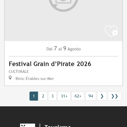
7
9
Agosto
Dal
al
Festival Grain d’Pirate 2026
CULTURALE
Binic-Étables-sur-Mer
1
2
3
31+
62+
94
❯
❯❯