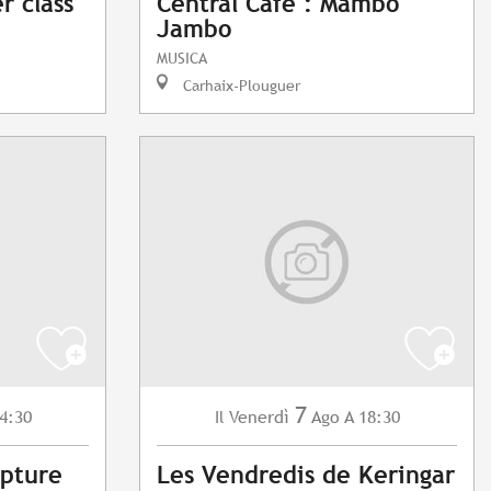
r class
Central Café : Mambo
Jambo
MUSICA
Carhaix-Plouguer
7
4:30
Venerdì
Ago
A 18:30
Il
lpture
Les Vendredis de Keringar