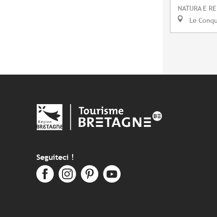
NATURA E RE
Le Conq
Seguiteci !