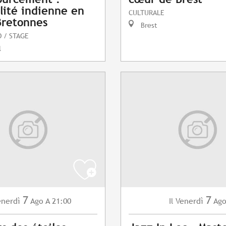
alité indienne en
CULTURALE
Bretonnes
Brest
 / STAGE
l
7
7
enerdì
Ago
A 21:00
Venerdì
Ag
Il