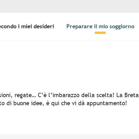
econdo i miei desideri
Preparare il mio soggiorno
er aux favoris
rsioni, regate… C’è l’imbarazzo della scelta! La Bret
rto di buone idee, è qui che vi dà appuntamento!