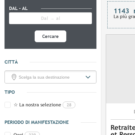
DAL - AL
1143
La più gr
Cercare
CITTÀ
TIPO
☆ La nostra selezione
28
PERIODO DI MANIFESTAZIONE
Retrait
et Ress
Oggi
229