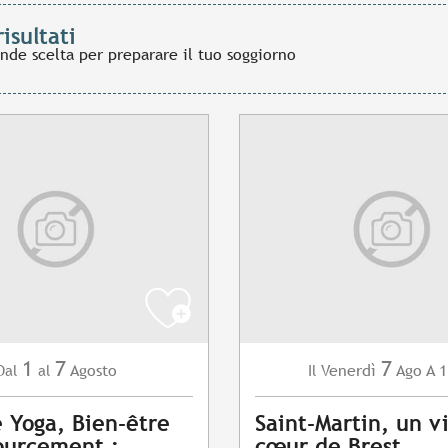
risultati
ande scelta per preparare il tuo soggiorno
1
7
7
Agosto
Venerdì
Ago
A 1
Dal
al
Il
e Yoga, Bien-être
Saint-Martin, un vi
ourcement :
cœur de Brest