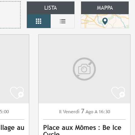
LISTA
MAPPA
7
5:00
Venerdì
Ago
A 16:30
Il
llage au
Place aux Mômes : Be Ice
Cycle