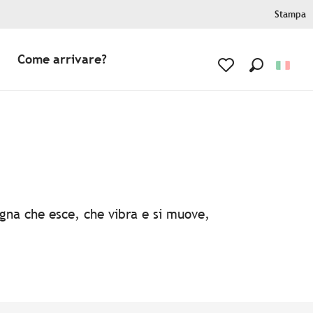
Stampa
Come arrivare?
Ricerca
Voir les favoris
agna che esce, che vibra e si muove,