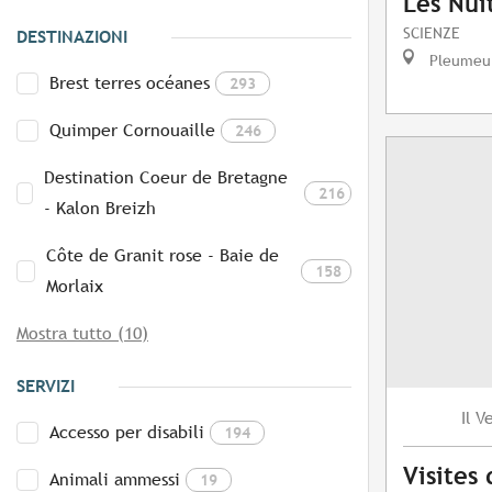
Les Nuit
SCIENZE
DESTINAZIONI
Pleumeu
Brest terres océanes
293
Quimper Cornouaille
246
Destination Coeur de Bretagne
216
- Kalon Breizh
Côte de Granit rose - Baie de
158
Morlaix
Mostra tutto (10)
SERVIZI
V
Il
Accesso per disabili
194
Visites
Animali ammessi
19