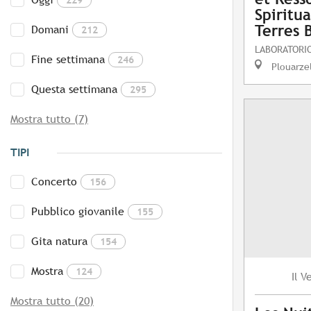
Spiritu
Terres 
Domani
212
LABORATORIO
Fine settimana
246
Plouarze
Questa settimana
295
Mostra tutto (7)
TIPI
Concerto
156
Pubblico giovanile
155
Gita natura
154
Mostra
124
V
Il
Mostra tutto (20)