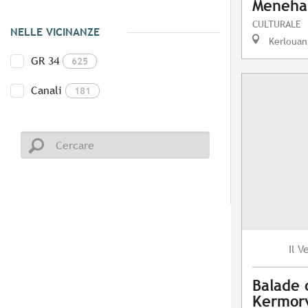
Meneh
CULTURALE
NELLE VICINANZE
Kerlouan
GR 34
625
Canali
181
V
Il
Balade 
Kermor