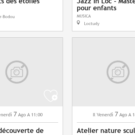
s des étoiles
Jazz In Loc - Maste
pour enfants
MUSICA
r-Bodou
Loctudy
7
7
enerdì
Ago
A 11:00
Venerdì
Ago
A 1
Il
 découverte de
Atelier nature scu