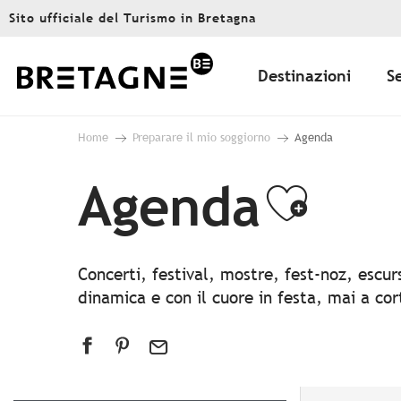
Aller
Sito ufficiale del Turismo in Bretagna
au
contenu
principal
Destinazioni
S
Home
Preparare il mio soggiorno
Agenda
Agenda
Ajout
Concerti, festival, mostre, fest-noz, escu
dinamica e con il cuore in festa, mai a co