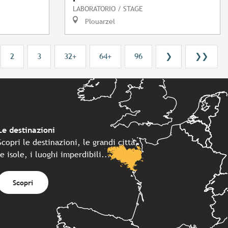
LABORATORIO / STAGE
Plouarzel
2
3
32+
64+
96
❯
❯❯
Le destinazioni
Scopri le destinazioni, le grandi città,
le isole, i luoghi imperdibili...
Scopri