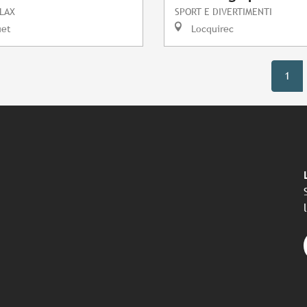
LAX
SPORT E DIVERTIMENTI
uet
Locquirec
1