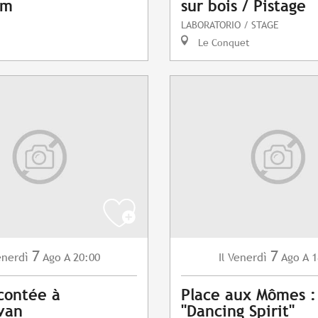
am
sur bois / Pistage
LABORATORIO / STAGE
Le Conquet
7
7
enerdì
Ago
A 20:00
Venerdì
Ago
A 1
Il
contée à
Place aux Mômes 
van
"Dancing Spirit"