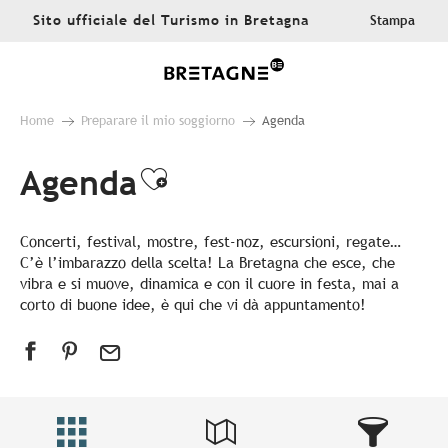
Aller
Sito ufficiale del Turismo in Bretagna
Stampa
au
contenu
principal
Home
Preparare il mio soggiorno
Agenda
Agenda
Ajouter aux favoris
Concerti, festival, mostre, fest-noz, escursioni, regate…
C’è l’imbarazzo della scelta! La Bretagna che esce, che
vibra e si muove, dinamica e con il cuore in festa, mai a
corto di buone idee, è qui che vi dà appuntamento!