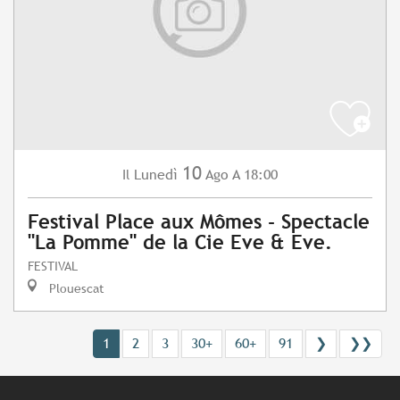
10
Lunedì
Ago
A 18:00
Il
Festival Place aux Mômes - Spectacle
"La Pomme" de la Cie Eve & Eve.
FESTIVAL
Plouescat
1
2
3
30+
60+
91
❯
❯❯