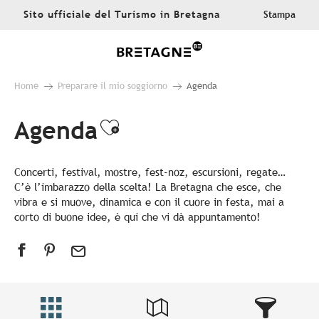
Aller
Sito ufficiale del Turismo in Bretagna
Stampa
au
contenu
principal
Home
Preparare il mio soggiorno
Agenda
Agenda
Ajouter aux favoris
Concerti, festival, mostre, fest-noz, escursioni, regate…
C’è l’imbarazzo della scelta! La Bretagna che esce, che
vibra e si muove, dinamica e con il cuore in festa, mai a
corto di buone idee, è qui che vi dà appuntamento!