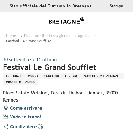
Aller
Sito ufficiale del Turismo in Bretagna
Stampa
au
contenu
principal
Home
Preparare il mio soggiorno
Agenda
Festival Le Grand Soufflet
30 settembre > 11 ottobre
Festival Le Grand Soufflet
CULTURALE
MUSICA
CONCERTO
FESTIVAL
MUSICHE CONTEMPORANEE
MUSICHE DEL MONDO
Place Sainte Melaine, Parc du Thabor - Rennes, 35000
Rennes
Come arrivare
Vado in treno!
Ajouter aux favoris
Condividere