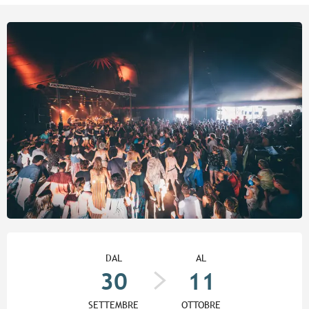
Orari e contatti
DAL
AL
30
11
SETTEMBRE
OTTOBRE