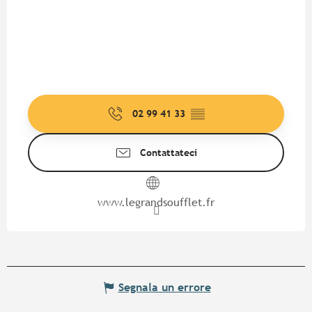
02 99 41 33
▒▒
Contattateci
www.legrandsoufflet.fr
Segnala un errore