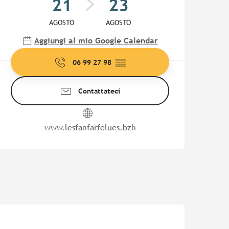
21
23
AGOSTO
AGOSTO
Aggiungi al mio Google Calendar
06 99 27 98
▒▒
Contattateci
www.lesfanfarfelues.bzh