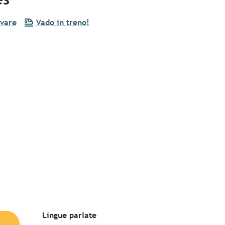
vare
Vado in treno!
Lingue parlate
Lingue parlate