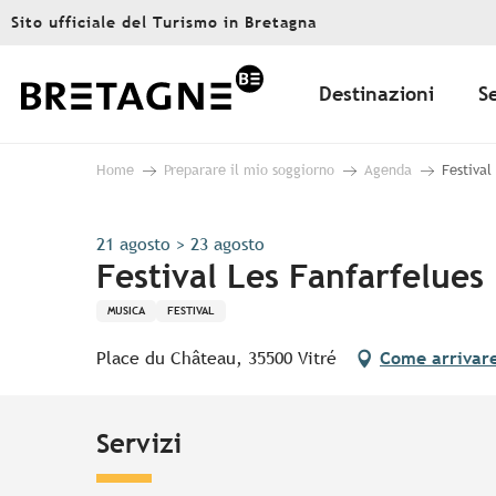
Aller
Sito ufficiale del Turismo in Bretagna
au
contenu
principal
Destinazioni
S
Home
Preparare il mio soggiorno
Agenda
Festival
21 agosto > 23 agosto
Festival Les Fanfarfelues
MUSICA
FESTIVAL
Place du Château, 35500 Vitré
Come arrivar
Servizi