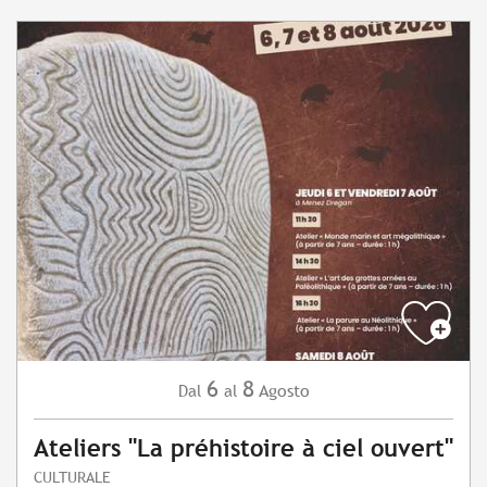
6
8
Agosto
Dal
al
Ateliers "La préhistoire à ciel ouvert"
CULTURALE