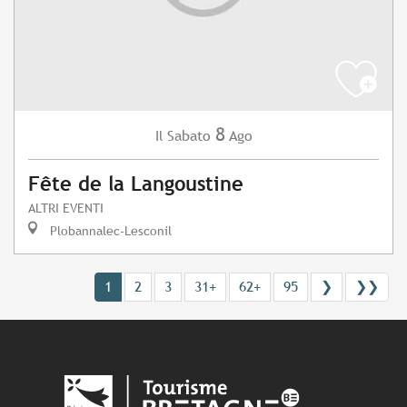
8
Sabato
Ago
Il
Fête de la Langoustine
ALTRI EVENTI
Plobannalec-Lesconil
1
2
3
31+
62+
95
❯
❯❯