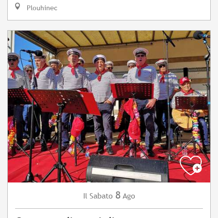
Plouhinec
8
Sabato
Ago
Il