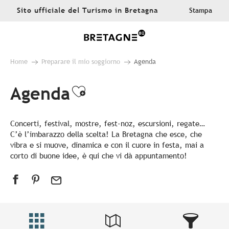
Aller
Sito ufficiale del Turismo in Bretagna
Stampa
au
contenu
principal
Home
Preparare il mio soggiorno
Agenda
Agenda
Ajouter aux favoris
Concerti, festival, mostre, fest-noz, escursioni, regate…
C’è l’imbarazzo della scelta! La Bretagna che esce, che
vibra e si muove, dinamica e con il cuore in festa, mai a
corto di buone idee, è qui che vi dà appuntamento!