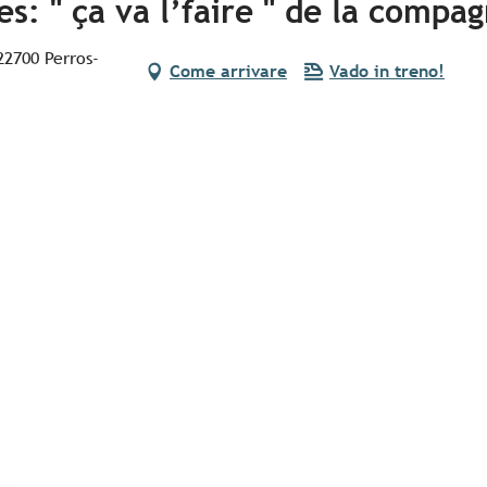
s: " ça va l’faire " de la compa
22700 Perros-
Come arrivare
Vado in treno!