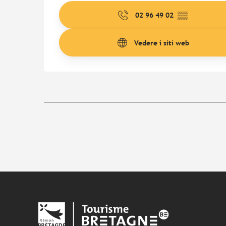
02 96 49 02
▒▒
Vedere i siti web