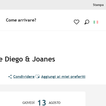
Stampa
Come arrivare?
Ricerca
Voir les favoris
ie Diego & Joanes
Ajouter aux favoris
Condividere
Aggiungi ai miei preferiti
Orari e contatti
13
GIOVEDÌ
AGOSTO