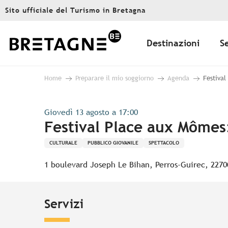
Aller
Sito ufficiale del Turismo in Bretagna
au
contenu
principal
Destinazioni
S
Home
Preparare il mio soggiorno
Agenda
Festival
Giovedì 13 agosto a 17:00
Festival Place aux Mômes:
CULTURALE
PUBBLICO GIOVANILE
SPETTACOLO
1 boulevard Joseph Le Bihan, Perros-Guirec, 2270
Servizi