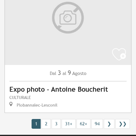
3
9
Agosto
Dal
al
Expo photo - Antoine Boucherit
CULTURALE
Plobannalec-Lesconil
1
2
3
31+
62+
94
❯
❯❯