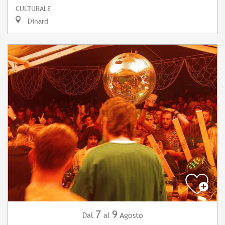
CULTURALE
Dinard
7
9
Agosto
Dal
al