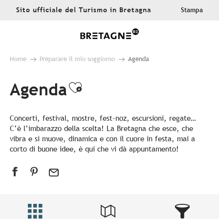
Aller
Sito ufficiale del Turismo in Bretagna
Stampa
au
contenu
principal
Home
Preparare il mio soggiorno
Agenda
Agenda
Ajouter aux favoris
Concerti, festival, mostre, fest-noz, escursioni, regate…
C’è l’imbarazzo della scelta! La Bretagna che esce, che
vibra e si muove, dinamica e con il cuore in festa, mai a
corto di buone idee, è qui che vi dà appuntamento!