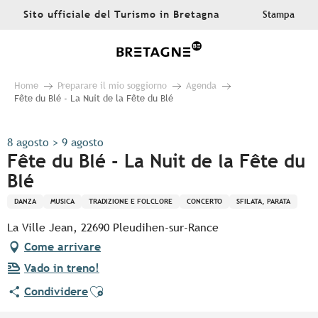
Aller
Sito ufficiale del Turismo in Bretagna
Stampa
au
contenu
principal
Home
Preparare il mio soggiorno
Agenda
Fête du Blé - La Nuit de la Fête du Blé
8 agosto > 9 agosto
Fête du Blé - La Nuit de la Fête du
Blé
DANZA
MUSICA
TRADIZIONE E FOLCLORE
CONCERTO
SFILATA, PARATA
La Ville Jean, 22690 Pleudihen-sur-Rance
Come arrivare
Vado in treno!
Ajouter aux favoris
Condividere