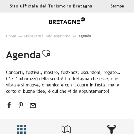
Aller
Sito ufficiale del Turismo in Bretagna
Stampa
au
contenu
principal
Home
Preparare il mio soggiorno
Agenda
Agenda
Ajouter aux favoris
Concerti, festival, mostre, fest-noz, escursioni, regate…
C’è l’imbarazzo della scelta! La Bretagna che esce, che
vibra e si muove, dinamica e con il cuore in festa, mai a
corto di buone idee, è qui che vi dà appuntamento!