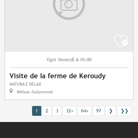
Venerdì
A 16:00
Ogni
Visite de la ferme de Keroudy
NATURA E RELAX
Milizac-Guipronvel
1
2
3
32+
64+
97
❯
❯❯