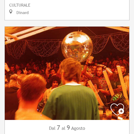
CULTURALE
Dinard
7
9
Agosto
Dal
al