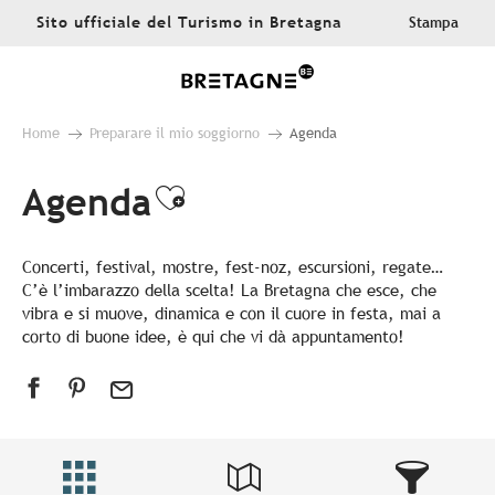
Aller
Sito ufficiale del Turismo in Bretagna
Stampa
au
contenu
principal
Home
Preparare il mio soggiorno
Agenda
Agenda
Ajouter aux favoris
Concerti, festival, mostre, fest-noz, escursioni, regate…
C’è l’imbarazzo della scelta! La Bretagna che esce, che
vibra e si muove, dinamica e con il cuore in festa, mai a
corto di buone idee, è qui che vi dà appuntamento!