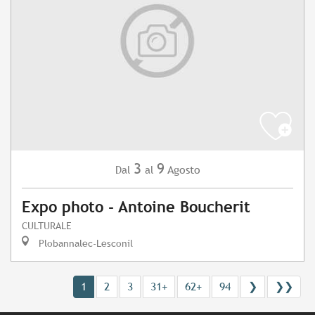
3
9
Agosto
Dal
al
Expo photo - Antoine Boucherit
CULTURALE
Plobannalec-Lesconil
1
2
3
31+
62+
94
❯
❯❯