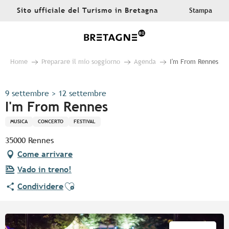
Aller
Sito ufficiale del Turismo in Bretagna
Stampa
au
contenu
principal
Home
Preparare il mio soggiorno
Agenda
I'm From Rennes
9 settembre > 12 settembre
I'm From Rennes
MUSICA
CONCERTO
FESTIVAL
35000 Rennes
Come arrivare
Vado in treno!
Ajouter aux favoris
Condividere