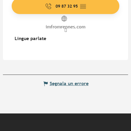
09 87 32 95
▒▒
imfromrennes.com
Lingue parlate
Lingue parlate
Segnala un errore