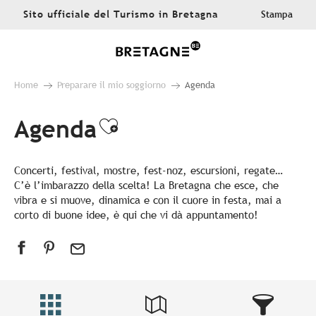
Aller
Sito ufficiale del Turismo in Bretagna
Stampa
au
contenu
principal
Home
Preparare il mio soggiorno
Agenda
Agenda
Ajouter aux favoris
Concerti, festival, mostre, fest-noz, escursioni, regate…
C’è l’imbarazzo della scelta! La Bretagna che esce, che
vibra e si muove, dinamica e con il cuore in festa, mai a
corto di buone idee, è qui che vi dà appuntamento!