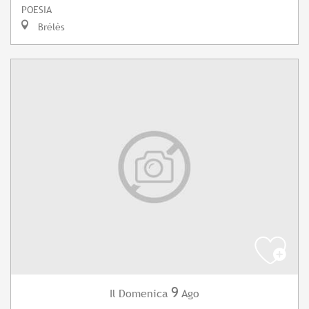
POESIA
Brélès
9
Domenica
Ago
Il