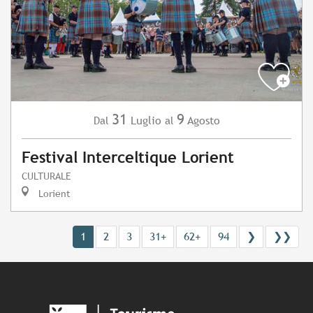
31
9
Luglio
Agosto
Dal
al
Festival Interceltique Lorient
CULTURALE
Lorient
1
2
3
31+
62+
94
❯
❯❯