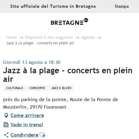
Aller
Sito ufficiale del Turismo in Bretagna
Stampa
au
contenu
principal
Home
Preparare il mio soggiorno
Agenda
Jazz à la plage - concerts en plein air
Giovedì 13 agosto a 18:30
Jazz à la plage - concerts en plein
air
CULTURALE
CONCERTO
JAZZ E BLUES
près du parking de la pointe, Route de la Pointe de
Mousterlin, 29170 Fouesnant
Come arrivare
Vado in treno!
Ajouter aux favoris
Condividere