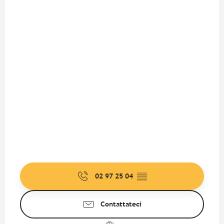
02 97 25 04
▒▒
Contattateci