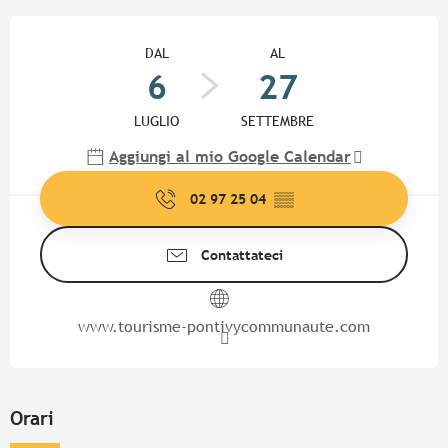
Orari e contatti
DAL
AL
6
27
LUGLIO
SETTEMBRE
Aggiungi al mio Google Calendar
02 97 25 04
▒▒
Contattateci
www.tourisme-pontivycommunaute.com
Orari