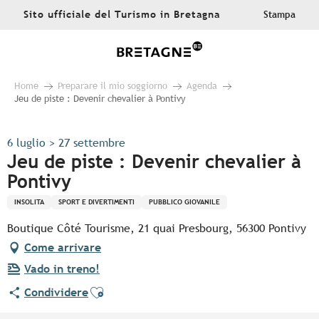
Aller
Sito ufficiale del Turismo in Bretagna
Stampa
au
contenu
principal
Home
Preparare il mio soggiorno
Agenda
Jeu de piste : Devenir chevalier à Pontivy
6 luglio > 27 settembre
Jeu de piste : Devenir chevalier à
Pontivy
INSOLITA
SPORT E DIVERTIMENTI
PUBBLICO GIOVANILE
Boutique Côté Tourisme, 21 quai Presbourg, 56300 Pontivy
Come arrivare
Vado in treno!
Ajouter aux favoris
Condividere