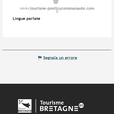
www.tourisme-pontivycommunaute.com
Lingue parlate
Lingue parlate
Segnala un errore