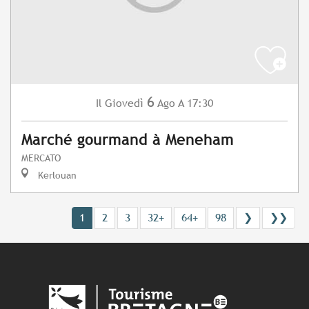
6
Giovedì
Ago
A 17:30
Il
Marché gourmand à Meneham
MERCATO
Kerlouan
1
2
3
32+
64+
98
❯
❯❯