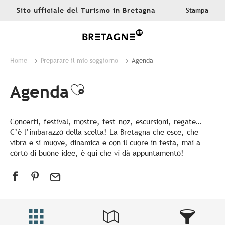
Aller
Sito ufficiale del Turismo in Bretagna
Stampa
au
contenu
principal
Home
Preparare il mio soggiorno
Agenda
Agenda
Ajouter aux favoris
Concerti, festival, mostre, fest-noz, escursioni, regate…
C’è l’imbarazzo della scelta! La Bretagna che esce, che
vibra e si muove, dinamica e con il cuore in festa, mai a
corto di buone idee, è qui che vi dà appuntamento!