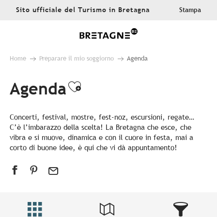
Aller
Sito ufficiale del Turismo in Bretagna
Stampa
au
contenu
principal
Home
Preparare il mio soggiorno
Agenda
Agenda
Ajouter aux favoris
Concerti, festival, mostre, fest-noz, escursioni, regate…
C’è l’imbarazzo della scelta! La Bretagna che esce, che
vibra e si muove, dinamica e con il cuore in festa, mai a
corto di buone idee, è qui che vi dà appuntamento!