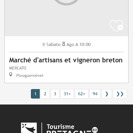
8
Sabato
Ago
A 10:00
Il
Marché d'artisans et vigneron breton
MERCATO
Plouguernével
1
2
3
31+
62+
94
❯
❯❯