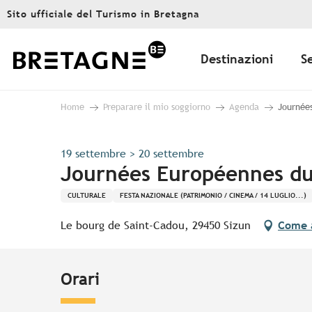
Aller
Sito ufficiale del Turismo in Bretagna
au
contenu
principal
Destinazioni
S
Home
Preparare il mio soggiorno
Agenda
Journées
19 settembre > 20 settembre
Journées Européennes du 
CULTURALE
FESTA NAZIONALE (PATRIMONIO / CINEMA / 14 LUGLIO...)
Le bourg de Saint-Cadou, 29450 Sizun
Come 
Orari