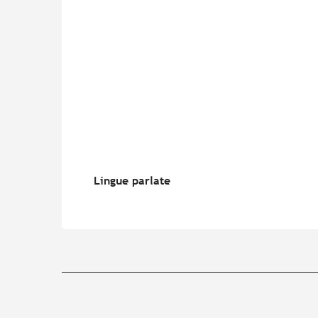
Lingue parlate
Lingue parlate