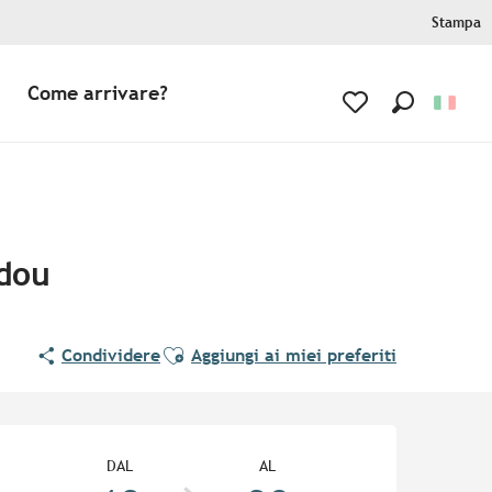
Stampa
Come arrivare?
Ricerca
Voir les favoris
adou
Ajouter aux favoris
Condividere
Aggiungi ai miei preferiti
Orari e contatti
DAL
AL