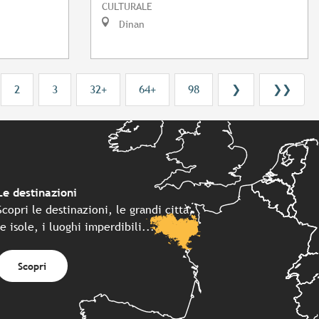
CULTURALE
Dinan
2
3
32+
64+
98
❯
❯❯
Le destinazioni
Scopri le destinazioni, le grandi città,
le isole, i luoghi imperdibili...
Scopri