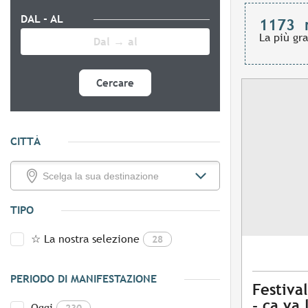
DAL - AL
1173
La più gr
Cercare
CITTÀ
TIPO
☆ La nostra selezione
28
PERIODO DI MANIFESTAZIONE
Festiva
- ça va 
Oggi
230