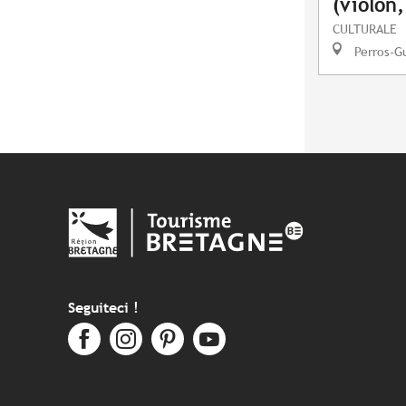
(violon,
CULTURALE
Perros-G
Seguiteci !