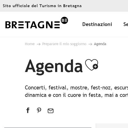
Aller
Sito ufficiale del Turismo in Bretagna
au
contenu
principal
Destinazioni
S
Home
Preparare il mio soggiorno
Agenda
Agenda
Ajout
Concerti, festival, mostre, fest-noz, escu
dinamica e con il cuore in festa, mai a co