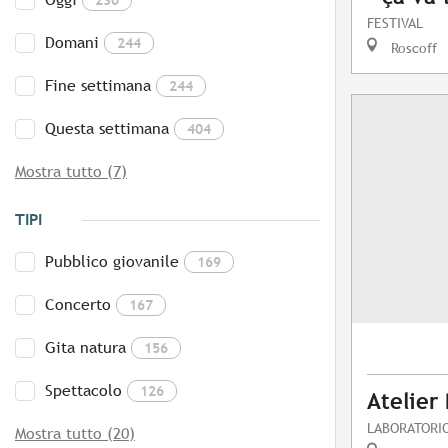
FESTIVAL
Domani
244
Roscoff
Fine settimana
244
Questa settimana
404
Mostra tutto (7)
TIPI
Pubblico giovanile
169
Concerto
167
Gita natura
156
Spettacolo
126
Atelier
LABORATORIO
Mostra tutto (20)