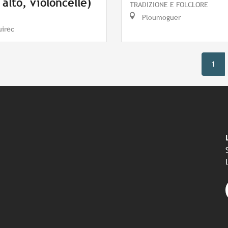
 alto, violoncelle)
TRADIZIONE E FOLCLORE
Ploumoguer
uirec
1