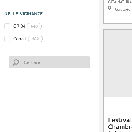
GITA NATURA
Gouarec
NELLE VICINANZE
GR 34
640
Canali
182
Festiva
Chambre