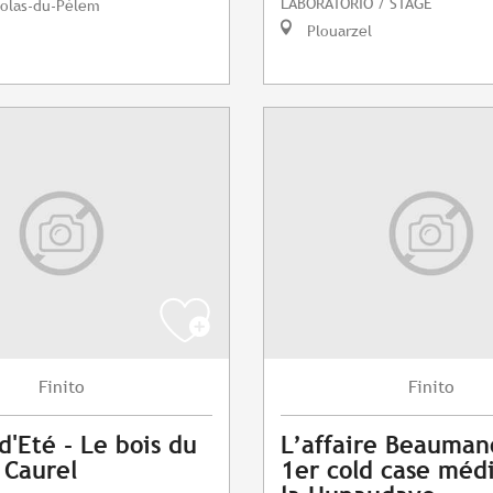
LABORATORIO / STAGE
colas-du-Pélem
Plouarzel
Finito
Finito
d'Eté - Le bois du
L’affaire Beaumano
 Caurel
1er cold case médi