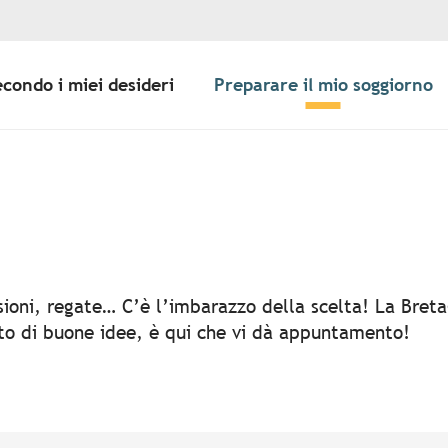
econdo i miei desideri
Preparare il mio soggiorno
er aux favoris
rsioni, regate… C’è l’imbarazzo della scelta! La Bret
rto di buone idee, è qui che vi dà appuntamento!