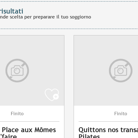
risultati
ande scelta per preparare il tuo soggiorno
Finito
Finito
l Place aux Mômes
Quittons nos transa
l'faire
Pilates