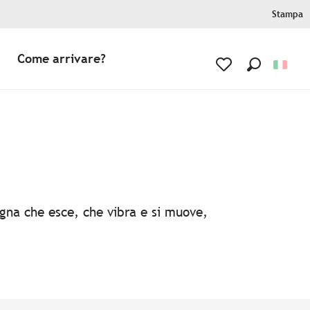
Stampa
Come arrivare?
Ricerca
Voir les favoris
agna che esce, che vibra e si muove,