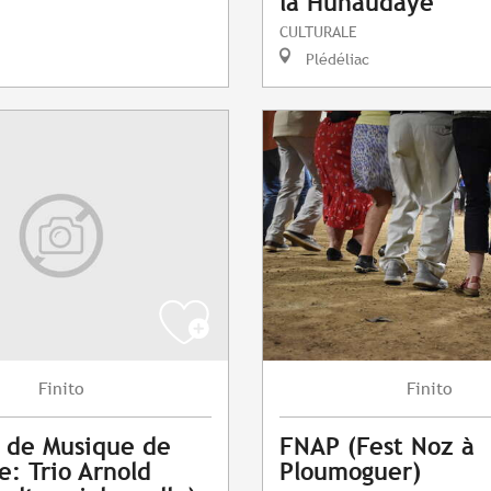
la Hunaudaye
CULTURALE
Plédéliac
Finito
Finito
l de Musique de
FNAP (Fest Noz à
: Trio Arnold
Ploumoguer)