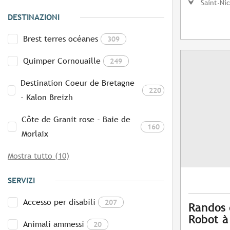
Saint-Ni
DESTINAZIONI
Brest terres océanes
309
Quimper Cornouaille
249
Destination Coeur de Bretagne
220
- Kalon Breizh
Côte de Granit rose - Baie de
160
Morlaix
Mostra tutto (10)
SERVIZI
Accesso per disabili
207
Randos 
Robot à
Animali ammessi
20