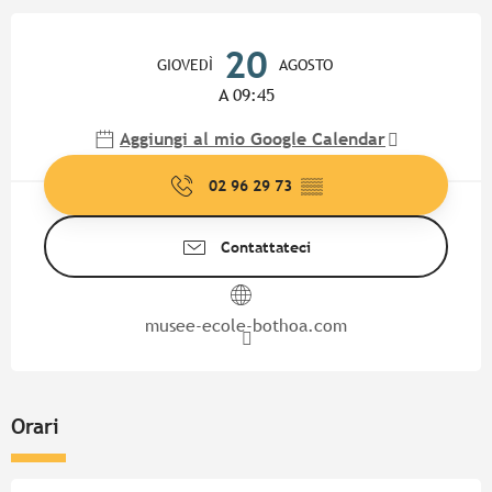
Orari e contatti
20
GIOVEDÌ
AGOSTO
A 09:45
Aggiungi al mio Google Calendar
02 96 29 73
▒▒
Contattateci
musee-ecole-bothoa.com
Orari