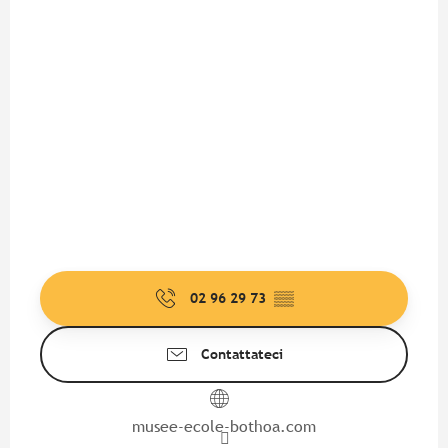
02 96 29 73
▒▒
Contattateci
musee-ecole-bothoa.com