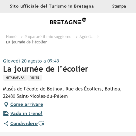
Aller
Sito ufficiale del Turismo in Bretagna
Stampa
au
contenu
principal
Home
Preparare il mio soggiorno
Agenda
La journée de l’écolier
Giovedì 20 agosto a 09:45
La journée de l’écolier
GITA NATURA
VISITE
Musés de l'école de Bothoa, Rue des Écoliers, Bothoa,
22480 Saint-Nicolas-du-Pélem
Come arrivare
Vado in treno!
Ajouter aux favoris
Condividere