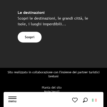
Le destinazioni
Scopri le destinazioni, le grandi città, le
isole, i luoghi imperdibili...
Scopri
Sito realizzato in collaborazione con l'insieme dei partner turistici
bretoni
Pianta del sito
Note legali
Politica di riservatezza
Politica sui cookie
menu
Impostazioni dei cookie
Ricerca
Voir les favoris