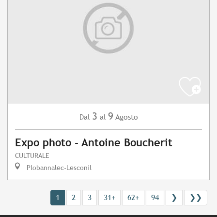
3
9
Agosto
Dal
al
Expo photo - Antoine Boucherit
CULTURALE
Plobannalec-Lesconil
1
2
3
31+
62+
94
❯
❯❯