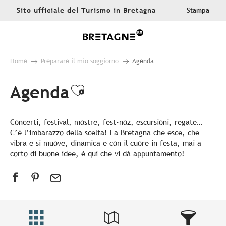
Aller
Sito ufficiale del Turismo in Bretagna
Stampa
au
contenu
principal
Home
Preparare il mio soggiorno
Agenda
Agenda
Ajouter aux favoris
Concerti, festival, mostre, fest-noz, escursioni, regate…
C’è l’imbarazzo della scelta! La Bretagna che esce, che
vibra e si muove, dinamica e con il cuore in festa, mai a
corto di buone idee, è qui che vi dà appuntamento!