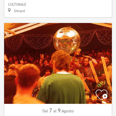
CULTURALE
Dinard
7
9
Agosto
Dal
al