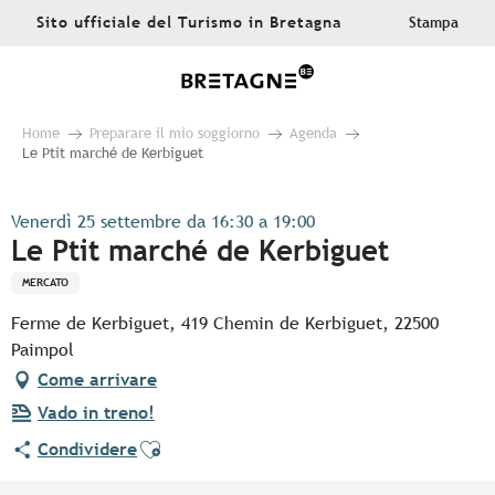
Aller
Sito ufficiale del Turismo in Bretagna
Stampa
au
contenu
principal
Home
Preparare il mio soggiorno
Agenda
Le Ptit marché de Kerbiguet
Venerdì 25 settembre da 16:30 a 19:00
Le Ptit marché de Kerbiguet
MERCATO
Ferme de Kerbiguet, 419 Chemin de Kerbiguet, 22500
Paimpol
Come arrivare
Vado in treno!
Ajouter aux favoris
Condividere