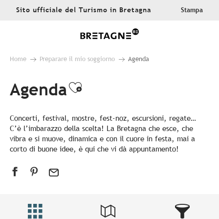
Aller
Sito ufficiale del Turismo in Bretagna
Stampa
au
contenu
principal
Home
Preparare il mio soggiorno
Agenda
Agenda
Ajouter aux favoris
Concerti, festival, mostre, fest-noz, escursioni, regate…
C’è l’imbarazzo della scelta! La Bretagna che esce, che
vibra e si muove, dinamica e con il cuore in festa, mai a
corto di buone idee, è qui che vi dà appuntamento!