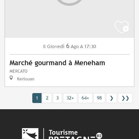
6
Giovedì
Ago
A 17:30
Il
Marché gourmand à Meneham
MERCATO
Kerlouan
1
2
3
32+
64+
98
❯
❯❯