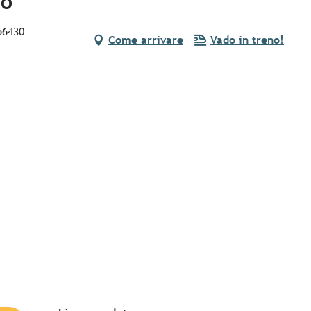
ho
56430
Come arrivare
Vado in treno!