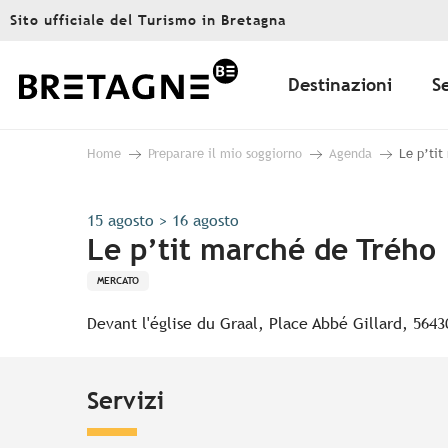
Aller
Sito ufficiale del Turismo in Bretagna
au
contenu
principal
Destinazioni
S
Home
Preparare il mio soggiorno
Agenda
Le p’tit
15 agosto > 16 agosto
Le p’tit marché de Trého
MERCATO
Devant l'église du Graal, Place Abbé Gillard, 564
Servizi