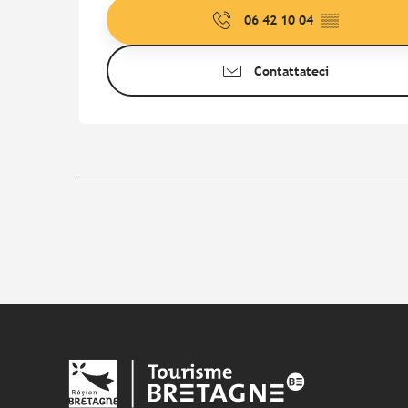
06 42 10 04
▒▒
Contattateci