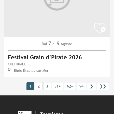
7
9
Agosto
Dal
al
Festival Grain d’Pirate 2026
CULTURALE
Binic-Étables-sur-Mer
1
2
3
31+
62+
94
❯
❯❯