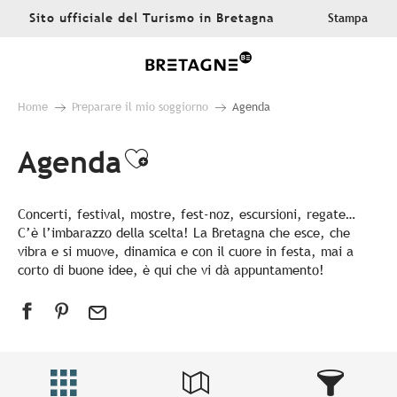
Aller
Sito ufficiale del Turismo in Bretagna
Stampa
au
contenu
principal
Home
Preparare il mio soggiorno
Agenda
Agenda
Ajouter aux favoris
Concerti, festival, mostre, fest-noz, escursioni, regate…
C’è l’imbarazzo della scelta! La Bretagna che esce, che
vibra e si muove, dinamica e con il cuore in festa, mai a
corto di buone idee, è qui che vi dà appuntamento!