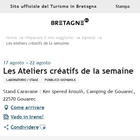
Aller
Sito ufficiale del Turismo in Bretagna
Stampa
au
contenu
principal
Home
Preparare il mio soggiorno
Agenda
Les Ateliers créatifs de la semaine
17 agosto > 22 agosto
Les Ateliers créatifs de la semaine
LABORATORIO / STAGE
PUBBLICO GIOVANILE
Stand Caravane : Ker spered-krouiñ, Camping de Gouarec,
22570 Gouarec
Come arrivare
Vado in treno!
Ajouter aux favoris
Condividere