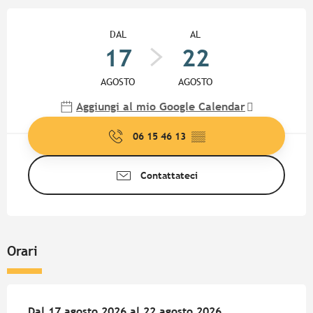
Orari e contatti
DAL
AL
17
22
AGOSTO
AGOSTO
Aggiungi al mio Google Calendar
06 15 46 13
▒▒
Contattateci
Orari
Dal
Dal
17 agosto 2026
17 agosto 2026
al
al
22 agosto 2026
22 agosto 2026