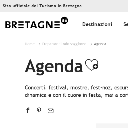
Aller
Sito ufficiale del Turismo in Bretagna
au
contenu
principal
Destinazioni
S
Home
Preparare il mio soggiorno
Agenda
Agenda
Ajout
Concerti, festival, mostre, fest-noz, escu
dinamica e con il cuore in festa, mai a co