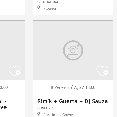
GITA NATURA
Plounérin
7
0:00
Venerdì
Ago
A 18:00
Il
l -
Rim'k + Guerta + Dj Sauza
ave
CONCERTO
Plestin-les-Grèves