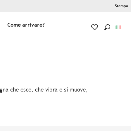
Stampa
Come arrivare?
Ricerca
Voir les favoris
agna che esce, che vibra e si muove,