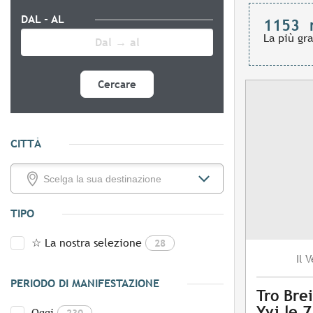
DAL - AL
1153
La più gr
Cercare
CITTÀ
TIPO
☆ La nostra selezione
28
V
Il
PERIODO DI MANIFESTAZIONE
Tro Brei
Yvi le 
Oggi
230