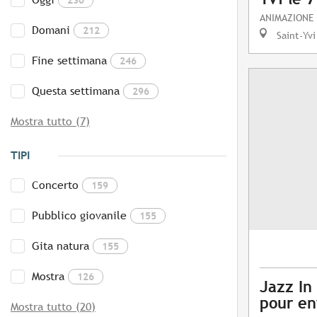
ANIMAZIONE
Domani
212
Saint-Yvi
Fine settimana
246
Questa settimana
296
Mostra tutto (7)
TIPI
Concerto
159
Pubblico giovanile
155
Gita natura
155
Mostra
126
Jazz In 
pour en
Mostra tutto (20)