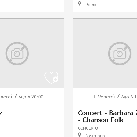
Dinan
7
7
enerdì
Ago
A 20:00
Venerdì
Ago
A 1
Il
z
Concert - Barbara
- Chanson Folk
CONCERTO
Rostrenen