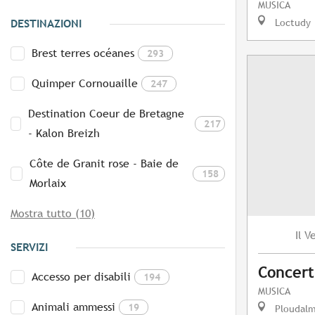
MUSICA
Loctudy
DESTINAZIONI
Brest terres océanes
293
Quimper Cornouaille
247
Destination Coeur de Bretagne
217
- Kalon Breizh
Côte de Granit rose - Baie de
158
Morlaix
Mostra tutto (10)
V
Il
SERVIZI
Concert
Accesso per disabili
194
MUSICA
Animali ammessi
19
Ploudal