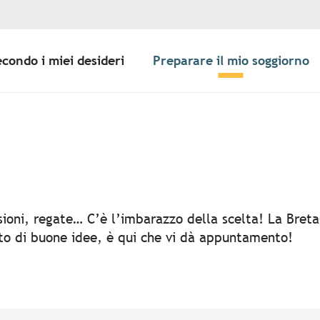
econdo i miei desideri
Preparare il mio soggiorno
er aux favoris
rsioni, regate… C’è l’imbarazzo della scelta! La Bret
rto di buone idee, è qui che vi dà appuntamento!