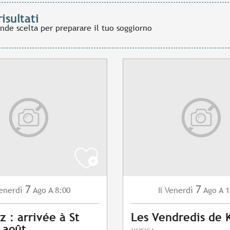
risultati
ande scelta per preparare il tuo soggiorno
7
7
enerdì
Ago
A 8:00
Venerdì
Ago
A 1
Il
z : arrivée à St
Les Vendredis de 
7 août