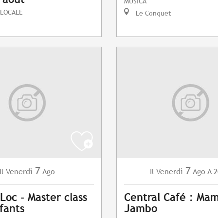
MUSICA
 LOCALE
Le Conquet
7
7
Venerdì
Ago
Venerdì
Ago
A 2
Il
Il
Loc - Master class
Central Café : Ma
fants
Jambo