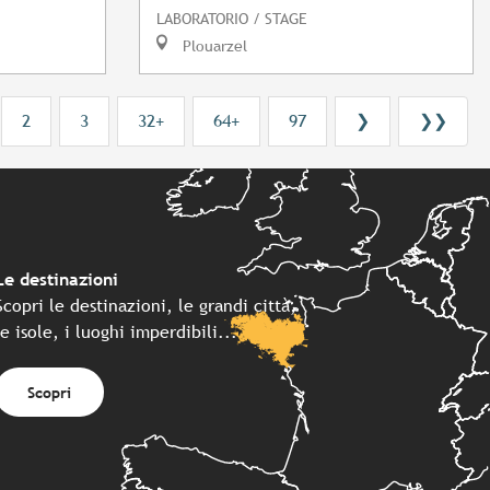
LABORATORIO / STAGE
Plouarzel
2
3
32+
64+
97
❯
❯❯
Le destinazioni
Scopri le destinazioni, le grandi città,
le isole, i luoghi imperdibili...
Scopri