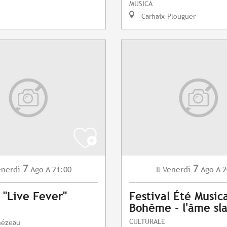
MUSICA
Carhaix-Plouguer
7
7
enerdì
Ago
A 21:00
Venerdì
Ago
A 2
Il
 "Live Fever"
Festival Été Musica
Bohême - l'âme sl
CULTURALE
mézeau